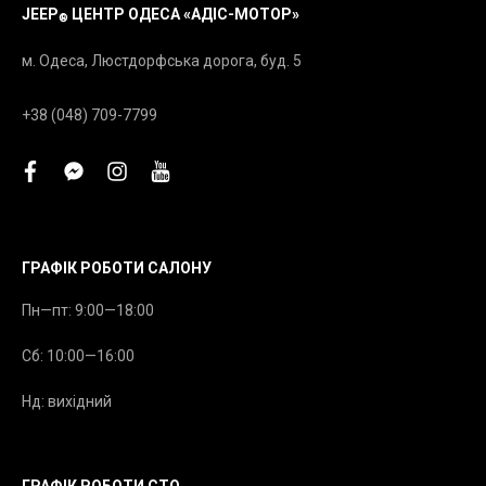
JEEP
ЦЕНТР ОДЕСА «АДІС-МОТОР»
®
м. Одеса, Люстдорфська дорога, буд. 5
+38 (048) 709-7799
facebook
facebook-
instagram
youtube
messenger
ГРАФІК РОБОТИ САЛОНУ
Пн—пт: 9:00—18:00
Сб: 10:00—16:00
Нд: вихідний
ГРАФІК РОБОТИ СТО