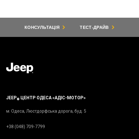
сервісного центру Jeep. Витрати бере на себе
компанія.
КОНСУЛЬТАЦІЯ
ТЕСТ-ДРАЙВ
JEEP
ЦЕНТР ОДЕСА «АДІС-МОТОР»
®
м. Одеса, Люстдорфська дорога, буд. 5
+38 (048) 709-7799