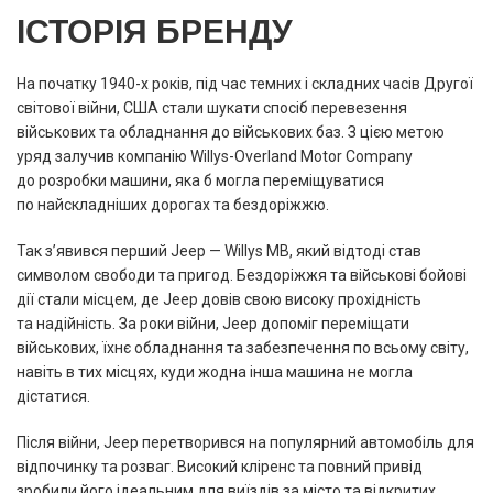
ІСТОРІЯ БРЕНДУ
На початку 1940-х років, під час темних і складних часів Другої
світової війни, США стали шукати спосіб перевезення
військових та обладнання до військових баз. З цією метою
уряд залучив компанію Willys-Overland Motor Company
до розробки машини, яка б могла переміщуватися
по найскладніших дорогах та бездоріжжю.
Так з’явився перший Jeep — Willys MB, який відтоді став
символом свободи та пригод. Бездоріжжя та військові бойові
дії стали місцем, де Jeep довів свою високу прохідність
та надійність. За роки війни, Jeep допоміг переміщати
військових, їхнє обладнання та забезпечення по всьому світу,
навіть в тих місцях, куди жодна інша машина не могла
дістатися.
Після війни, Jeep перетворився на популярний автомобіль для
відпочинку та розваг. Високий кліренс та повний привід
зробили його ідеальним для виїздів за місто та відкритих