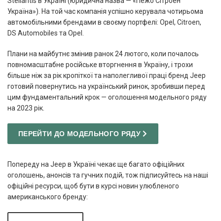
Stellantis в Україні (юридична назва — «Пежо Сітроен
Україна»). На той час компанія успішно керувала чотирьома
автомобільними брендами в своєму портфелі: Opel, Citroen,
DS Automobiles та Opel.
Плани на майбутнє змінив ранок 24 лютого, коли почалось
повномасштабне російське вторгнення в Україну, і трохи
більше ніж за рік кропіткої та наполегливої праці бренд Jeep
готовий повернутись на український ринок, зробивши перед
цим фундаментальний крок — оголошення модельного ряду
на 2023 рік.
ПЕРЕЙТИ ДО МОДЕЛЬНОГО РЯДУ
Попереду на Jeep в Україні чекає ще багато офіційних
оголошень, анонсів та гучних подій, тож підписуйтесь на наші
офіційні ресурси, щоб бути в курсі новин улюбленого
американського бренду: