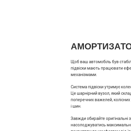
АМОРТИЗАТ
Щоб ваш автомобіль був стабіл
підвіски мають працювати ефе
механізмами.
Система підвіски утримує колес
Це шарнірний вузол, який скла
поперечних важелей, колісних 
і шин.
Завжди обирайте оригінальні з
насолоджуватись максимальн