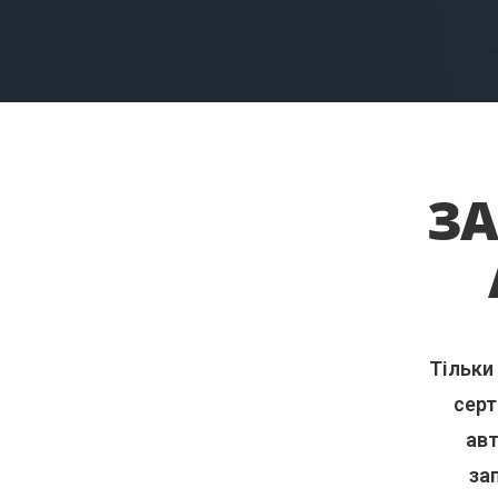
ЗА
Тільки
серт
авт
за