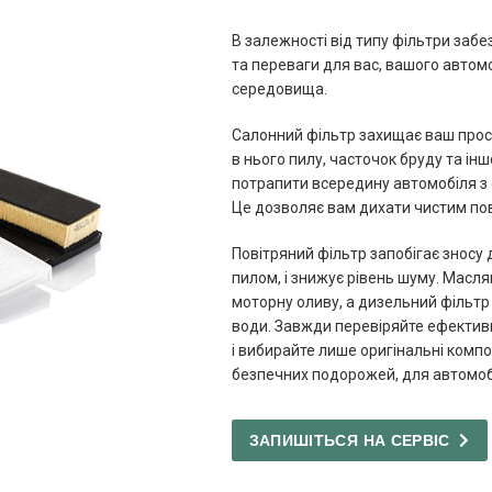
В залежності від типу фільтри забе
та переваги для вас, вашого автом
середовища.
Салонний фільтр захищає ваш прост
в нього пилу, часточок бруду та ін
потрапити всередину автомобіля з 
Це дозволяє вам дихати чистим пов
Повітряний фільтр запобігає зносу
пилом, і знижує рівень шуму. Масл
моторну оливу, а дизельний фільтр 
води. Завжди перевіряйте ефективн
і вибирайте лише оригінальні компо
безпечних подорожей, для автомобі
ЗАПИШІТЬСЯ НА СЕРВІС