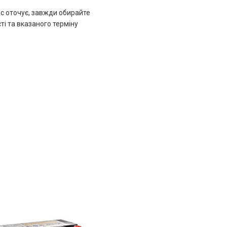
ас оточує, завжди обирайте
ті та вказаного терміну