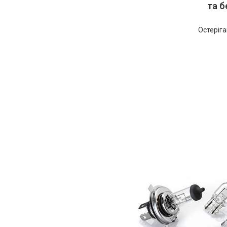
та б
Остеріга