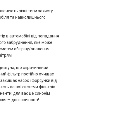
зпечеють різні типи захисту
обіля та навколишнього
ір в автомобілі від попадання
шого забруднення, яке може
систем обігріву/опалення.
ітрям.
 двигуна, що спричинений
яний фільтр постійно очищає
захищає насос і форсунки від
ість вашої системи фільтрів
ненти: для вас це синонім
ля — довговічності!