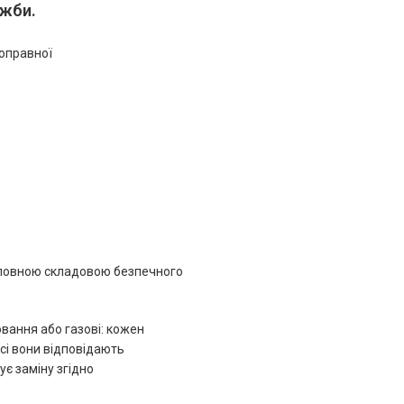
ужби.
поправної
оловною складовою безпечного
вання або газові: кожен
всі вони відповідають
є заміну згідно