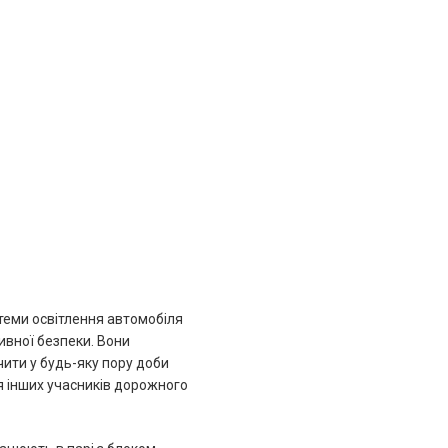
еми освітлення автомобіля
ивної безпеки. Вони
ити у будь-яку пору доби
я інших учасників дорожного