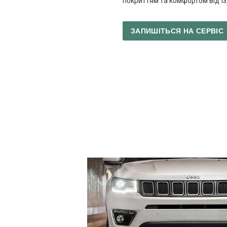
покриттям та комфортом від їз
ЗАПИШІТЬСЯ НА СЕРВІ