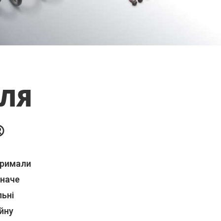
ДЛЯ
®
тримали
 наче
льні
йну