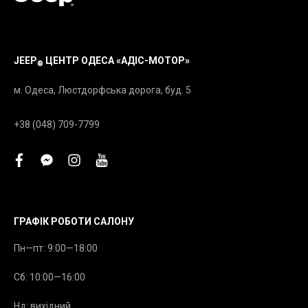
JEEP
ЦЕНТР ОДЕСА «АДІС-МОТОР»
®
м. Одеса, Люстдорфська дорога, буд. 5
+38 (048) 709-7799
facebook
facebook-
instagram
youtube
messenger
ГРАФІК РОБОТИ САЛОНУ
Пн—пт: 9:00—18:00
Сб: 10:00—16:00
Нд: вихідний