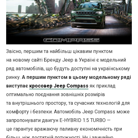
Звісно, першим та найбільш цікавим пунктом
на новому сайті Бренду Jeep в Україні є модельний
ряд автомобілів, що будуть доступні на українському
ринку.
А першим пунктом в цьому модельному ряді
виступає
кросовер Jeep Compass
як приклад
оптимально поєднання зовнішніх розмірів
та внутрішнього простору, та сучасних технологій для
комфорту і безпеки. Автомобіль Jeep Compass може
запропонувати двигун E-HYBRID 1.5 TURBO —
це гарантує вражаючу паливну економічність при
більш, ніж достатній потужності. Ну і звичайно,